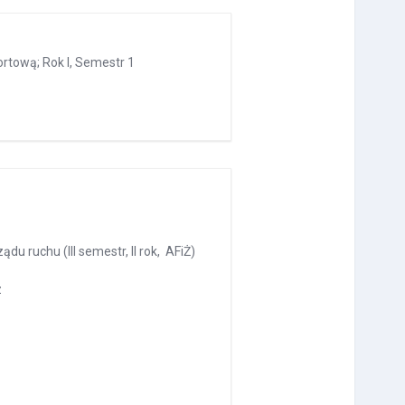
rtową; Rok I, Semestr 1
du ruchu (III semestr, II rok, AFiŻ)
z