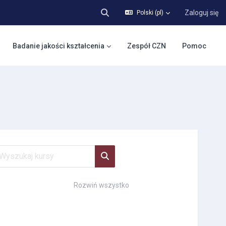
Zaloguj się
Polski ‎(pl)‎
Przełącznik wyszukiwarki
Badanie jakości kształcenia
Zespół CZN
Pomoc
szukaj kursy
Wyszukaj kursy
Rozwiń wszystko