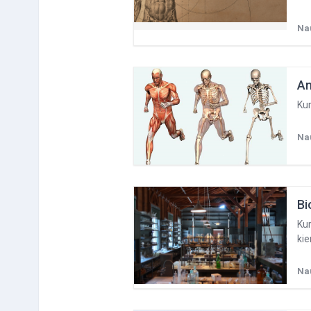
Na
An
Kur
Na
Bi
Kur
kie
Na