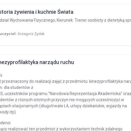
storia żywienia i kuchnie Świata
ział Wychowania Fizycznego; Kierunek: Trener osobisty z dietetyką spo
uczyciel:
Grzegorz Zydek
nezyprofilaktyka narządu ruchu
rs
t przeznaczony do realizacji zajęć z przedmiotu: kinezyprofilaktyka narzą
n. dla studentów z
PS, uczestników programu "Narodowa Reprezentacja Akademicka" ora
udentów z różnych istotnych przyczyn nie mogących uczestniczyć w
ęciach stacjonarnych (długotrwałe L4, urlopy dziekańskie, wyjazdy na
ody itp).
udenci
cący realizować ten przedmiot z wykorzystaniem technik zdalnego