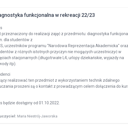
agnostyka funkcjonalna w rekreacji 22/23
rs
t przeznaczony do realizacji zajęć z przedmiotu: diagnostyka funkcjonalna
n. dla studentów z
PS, uczestników programu "Narodowa Reprezentacja Akademicka" ora
udentów z różnych istotnych przyczyn nie mogących uczestniczyć w
ęciach stacjonarnych (długotrwałe L4, urlopy dziekańskie, wyjazdy na
ody itp).
udenci
cący realizować ten przedmiot z wykorzystaniem technik zdalnego
uczania proszeni są o kontakt z prowadzącym celem dołączenia do kur
s będzie dostępny od 01.10.2022.
uczyciel:
Maria Niestrój-Jaworska