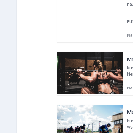
na
Kur
Na
Me
Kur
ki
Na
Me
Kur
wy