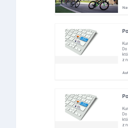
Na
Po
Kur
Do 
kt
z 
Au
Po
Kur
Do 
kt
z 