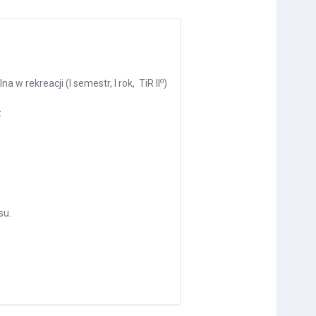
o
 w rekreacji (I semestr, I rok, TiR II
)
z
su.