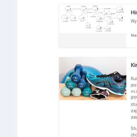
Hi
Wyd
Na
Ki
Ku
jes
m.i
IP
st
zaj
zaw
St
ch