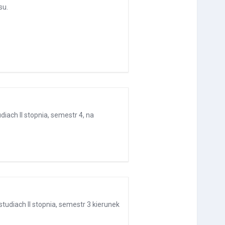
su.
ach II stopnia, semestr 4, na
udiach II stopnia, semestr 3 kierunek