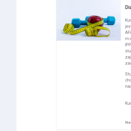
Di
Ku
jes
AFi
m.i
IP
st
zaj
zaw
St
ch
na
Kur
Na