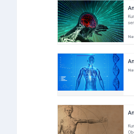
An
Kur
se
Na
An
Na
An
Kur
Ob