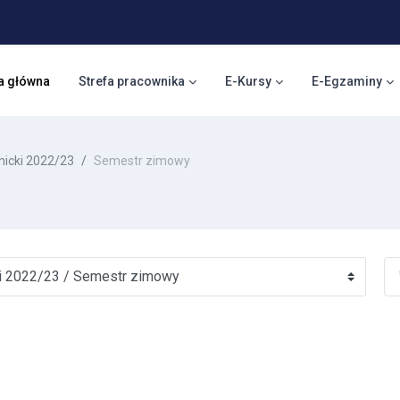
a główna
Strefa pracownika
E-Kursy
E-Egzaminy
icki 2022/23
Semestr zimowy
Wy