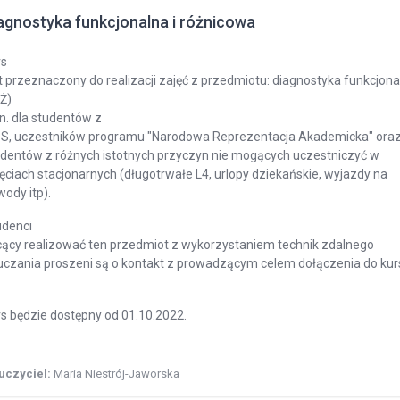
agnostyka funkcjonalna i różnicowa
rs
t przeznaczony do realizacji zajęć z przedmiotu: diagnostyka funkcjonalna
Ż)
n. dla studentów z
PS, uczestników programu "Narodowa Reprezentacja Akademicka" ora
udentów z różnych istotnych przyczyn nie mogących uczestniczyć w
ęciach stacjonarnych (długotrwałe L4, urlopy dziekańskie, wyjazdy na
ody itp).
udenci
cący realizować ten przedmiot z wykorzystaniem technik zdalnego
uczania proszeni są o kontakt z prowadzącym celem dołączenia do kur
s będzie dostępny od 01.10.2022.
uczyciel:
Maria Niestrój-Jaworska