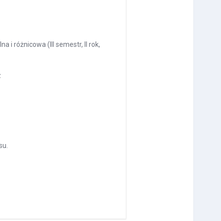
 i różnicowa (III semestr, II rok,
z
su.