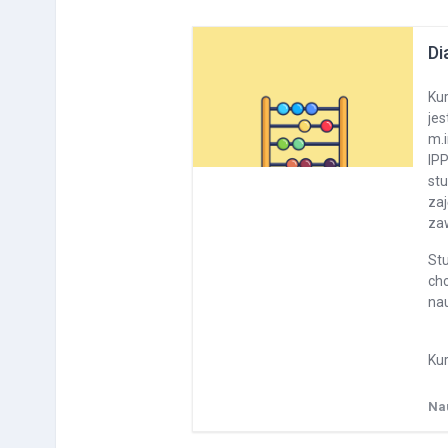
Di
Ku
jes
m.i
IP
st
zaj
zaw
St
ch
na
Kur
Na