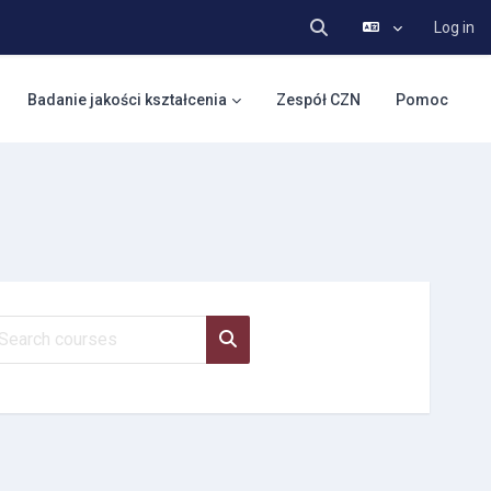
Log in
Toggle search input
Badanie jakości kształcenia
Zespół CZN
Pomoc
arch courses
Search courses