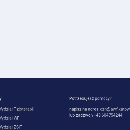
y:
Potrzebujesz pomocy?
Wydział Fizjoterapii
napisz na adres:
czn@awf.katowi
lub zadzwoń +48 604754244
Wydział WF
Wydział ZSiT