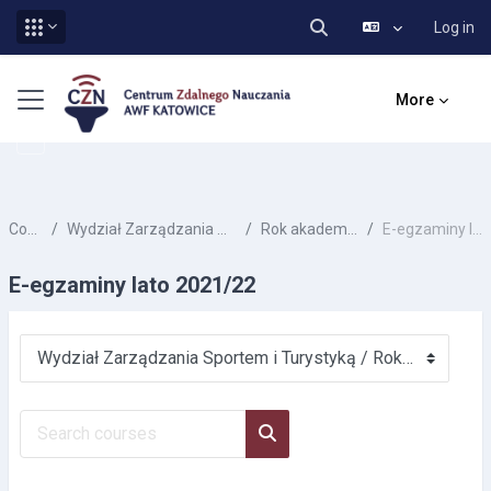
Log in
Toggle search input
Skip to main content
Side panel
More
Courses
Wydział Zarządzania Sportem i Turystyką
Rok akademicki 2021/22
E-egzaminy lato 2021/22
E-egzaminy lato 2021/22
Course categories
Search courses
Search courses