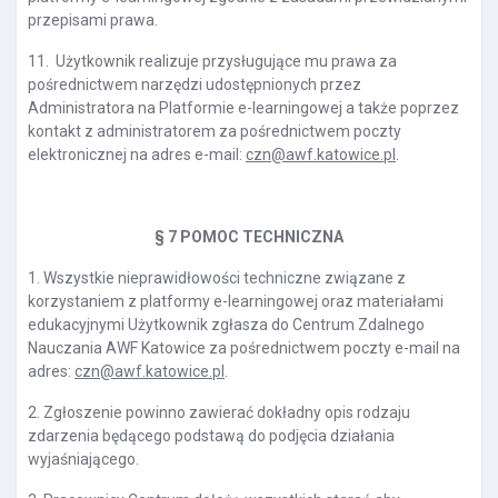
przepisami prawa.
11. Użytkownik realizuje przysługujące mu prawa za
pośrednictwem narzędzi udostępnionych przez
Administratora na Platformie e-learningowej a także poprzez
kontakt z administratorem za pośrednictwem poczty
elektronicznej na adres e-mail:
czn@awf.katowice.pl
.
§ 7 POMOC TECHNICZNA
1. Wszystkie nieprawidłowości techniczne związane z
korzystaniem z platformy e-learningowej oraz materiałami
edukacyjnymi Użytkownik zgłasza do Centrum Zdalnego
Nauczania AWF Katowice za pośrednictwem poczty e-mail na
adres:
czn@awf.katowice.pl
.
2. Zgłoszenie powinno zawierać dokładny opis rodzaju
zdarzenia będącego podstawą do podjęcia działania
wyjaśniającego.