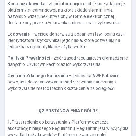
Konto użytkownika
- zbiór informacji o osobie korzystającej z
platformy e-learningowej, na które składa się m.in. imię,
nazwisko, wizerunek utrwalony w formie elektronicznej i
dostarczony przez użytkownika, adres e-mail użytkownika.
Logowanie
– wejście do serwisu z podaniem tzw. loginu czyli
identyfikatora Użytkownika i jego hasła, które pozwalają na
jednoznaczną identyfikację Użytkownika.
Polityka Prywatności
- zbiór zasad regulujących gromadzenie
danych o Użytkownikach oraz ich wykorzystania.
Centrum Zdalnego Nauczania
– jednostka AWF Katowice
powołana do organizowania i nadzorowania nauczania z
wykorzystanie metod i technik kształcenia na odległość.
§ 2 POSTANOWIENIA OGÓLNE
1. Przystąpienie do korzystania z Platformy oznacza
akceptację niniejszego Regulaminu. Regulamin jest wiążący dla
wszystkich użytkowników Platformy, zwanych dalej