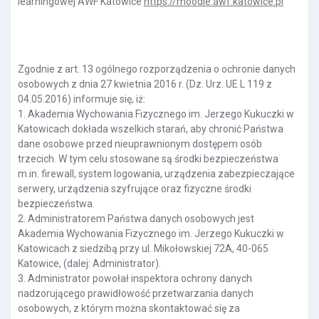
learningowej AWF Katowice
https://moodle.awf.katowice.pl
Zgodnie z art. 13 ogólnego rozporządzenia o ochronie danych
osobowych z dnia 27 kwietnia 2016 r. (Dz. Urz. UE L 119 z
04.05.2016) informuje się, iż:
1. Akademia Wychowania Fizycznego im. Jerzego Kukuczki w
Katowicach dokłada wszelkich starań, aby chronić Państwa
dane osobowe przed nieuprawnionym dostępem osób
trzecich. W tym celu stosowane są środki bezpieczeństwa
m.in. firewall, system logowania, urządzenia zabezpieczające
serwery, urządzenia szyfrujące oraz fizyczne środki
bezpieczeństwa.
2. Administratorem Państwa danych osobowych jest
Akademia Wychowania Fizycznego im. Jerzego Kukuczki w
Katowicach z siedzibą przy ul. Mikołowskiej 72A, 40-065
Katowice, (dalej: Administrator).
3. Administrator powołał inspektora ochrony danych
nadzorującego prawidłowość przetwarzania danych
osobowych, z którym można skontaktować się za