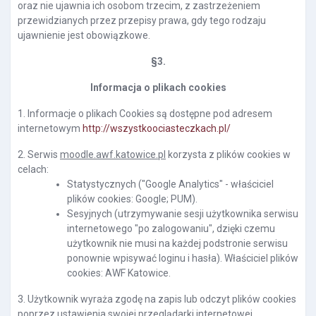
oraz nie ujawnia ich osobom trzecim, z zastrzeżeniem
przewidzianych przez przepisy prawa, gdy tego rodzaju
ujawnienie jest obowiązkowe.
§3.
Informacja o plikach cookies
1. Informacje o plikach Cookies są dostępne pod adresem
internetowym
http://wszystkoociasteczkach.pl/
2. Serwis
moodle.awf.katowice.pl
korzysta z plików cookies w
celach:
Statystycznych ("Google Analytics" - właściciel
plików cookies: Google; PUM).
Sesyjnych (utrzymywanie sesji użytkownika serwisu
internetowego "po zalogowaniu", dzięki czemu
użytkownik nie musi na każdej podstronie serwisu
ponownie wpisywać loginu i hasła). Właściciel plików
cookies: AWF Katowice.
3. Użytkownik wyraża zgodę na zapis lub odczyt plików cookies
poprzez ustawienia swojej przeglądarki internetowej.