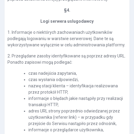
§4.
Logi serwera uslugodawcy
1. Informacje o niektórych zachowaniach użytkowników
podlegają logowaniu w warstwie serwerowej. Dane te są
wykorzystywane wyłącznie w celu administrowania platformy.
2. Przeglądane zasoby identyfikowane są poprzez adresy URL.
Ponadto zapisowi mogą podlegać:
czas nadejścia zapytania,
czas wysłania odpowiedzi,
nazwę stacji klienta – identyfikacja realizowana
przez protokół HTTP,
informacje o błędach jakie nastąpiły przy realizacji
transakcji HTTP,
adres URL strony poprzednio odwiedzanej przez
użytkownika (referer link) – w przypadku gdy
przejście do Serwisu nastąpiło przez odnośnik,
informacje o przeglądarce użytkownika,