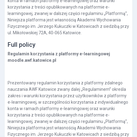
konta w ramach platformy e-learningowej oraz warunki
korzystania z treści opublikowanych na platformie e-
learningowej, zwanej w dalszej części regulaminu „Platformą”,
Niniejsza platforma jest własnością Akademii Wychowania
Fizycznego im. Jerzego Kukuczki w Katowicach z siedzibą przy
ul. Mikołowskiej 72A, 40-065 Katowice.
Full policy
Regulamin korzystania z platformy e-learningowej
moodle.awf.katowice.pl
Prezentowany regulamin korzystania z platformy zdalnego
nauczania AWF Katowice zwany dalej „Regulaminem” określa
zakres i warunki korzystania przez użytkowników z platformy
e-learningowej, w szczególności korzystania z indywidualnego
konta w ramach platformy e-learningowej oraz warunki
korzystania z treści opublikowanych na platformie e-
learningowej, zwanej w dalszej części regulaminu „Platformą”,
Niniejsza platforma jest własnością Akademii Wychowania
Fizycznego im. Jerzego Kukuczki w Katowicach z siedzibą przy