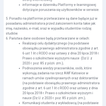
informacje w dzienniku Platformy e-learningowej
dotyczące poruszania się użytkowników w serwisie.
5. Ponadto na platformie przetwarzane są dane będące już w
posiadaniu administratora przed założeniem konta takie jak:
imię, nazwisko, e-mail, oraz w wypadku studentów rodzaj
studiów.
6. Państwa dane osobowe będą przetwarzane w celach:
Realizacji celu dydaktycznego (na podstawie
obowiązku prawnego administratora zgodnie z art.
6 ust 1 lit c RODO oraz ustawy z dnia 20 lipca 2018 r.
Prawo o szkolnictwie wyższymi nauce (Dz.U. z
2020 r. poz. 85 z późń. zm.);
Podnoszenia wiedzy pracowników, osób, które
wykonują zadania na rzecz AWF Katowice w
ramach umów cywilnoprawnych oraz doktorantów
(na podstawie obowiązku prawnego administratora
zgodnie z art. 6 ust 1 lit c RODO oraz ustawy z dnia
20 lipca 2018 r. Prawo o szkolnictwie wyższym i
nauce (Dz.U. z 2020 r. poz. 85 z późń. zm.);
Komunikacji studenta z wykładowcą (na podstawie